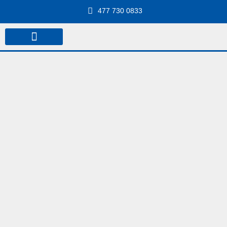
477 730 0833
NUESTROS SERVICIOS
REPORTE PARA MANTENIMIENTO